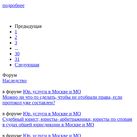
подробнее
Предыдущая
1
2
3
...
30
31
Следующая
Форум
Наследство
в форуме
Юр. услуги в Москве и МО
Можно ли что-то сделать, чтобы не отобрали права, если
протокол уже составлен?
в форуме
Юр. услуги в Москве и МО
Судебный юрист; юристы- арбитражники, юристы по спорам
в судах общей юрисдикции в Москве и МО
в форуме
Юр. услуги в Москве и МО