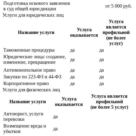
Подготовка искового заявления
от
5 000
руб.
в суд общей юрисдикции
Услуги для юридических лиц
Услуга
является
Услуга
Название услуги
профильной
оказывается
(не более
услуг)
Таможенные процедуры
да
да
Юридические лица: создание,
да
да
изменение, прекращение
Антимонопольное право
да
да
Закупки по 223-ФЗ и 44-ФЗ
да
да
Корпоративное право
да
да
Услуги для физических лиц
Услуга является
Услуга
Название услуги
профильной
оказывается
(не более 5 услуг)
Автоюрист, услуги
да
перевозки
Возмещение вреда и
да
убытков