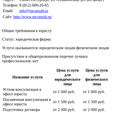
Телефон:
8 (812) 600-20-65
Email:
info@mconsult.ru
Сайт:
http://www.mconsult.ru/
Общие требования к юристу
Статус: юридическая фирма
Услуги оказываются: юридическим лицам
физическим лицам
Присутствие в общепризнанном перечне лучших
профессионалов:
нет
Цена услуги
Цена услуги
для
для
Название услуги
юридического
физического
лица
лица
Устная консультация в
от
1 000
руб.
от
1 000
руб.
офисе юриста
Письменная консультация в
от
1 500
руб.
от
1 500
руб.
офисе юриста
Подготовка договора
от
2 000
руб.
от
2 000
руб.