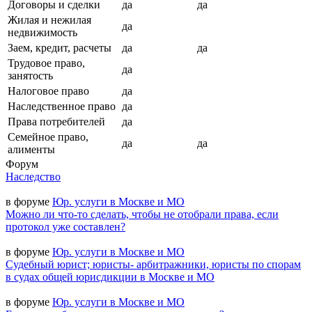
Договоры и сделки
да
да
Жилая и нежилая
да
недвижимость
Заем, кредит, расчеты
да
да
Трудовое право,
да
занятость
Налоговое право
да
Наследственное право
да
Права потребителей
да
Семейное право,
да
да
алименты
Форум
Наследство
в форуме
Юр. услуги в Москве и МО
Можно ли что-то сделать, чтобы не отобрали права, если
протокол уже составлен?
в форуме
Юр. услуги в Москве и МО
Судебный юрист; юристы- арбитражники, юристы по спорам
в судах общей юрисдикции в Москве и МО
в форуме
Юр. услуги в Москве и МО