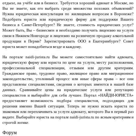
отдыхе, на учёбе или в бизнесе. Требуется хороший адвокат в Москве, но
Вы не знаете, как его выбрать среди множества похожих объявлений?
Нужна юридическая консультация по жилищным вопросам в Воронеже?
Подобрать юриста или юридическую фирму для поддержки Вашего
бизнеса в Санкт-Петербурге? Не знаете, стоимость юридических услуг?
Может быть, Вы – бизнесмен и необходимо получить лицензию на услуги
связи в Нижнем Новгороде и лицензию на розничную продажу алкогольной
продукции в Перми? Зарегистрировать ООО в Екатеринбурге? Совет
юриста может понадобиться везде и каждому.
На портале naidi-jurista.ru Вы можете самостоятельно найти адвоката,
юридическую фирму или юриста по цене на услуги, месту расположения,
профессиональной специализации, отзывам или другим критериям.
Гражданское право, трудовое право, жилищное право или миграционное
законодательство, уголовный процесс или иные сферы права – все они
представлены специалистами, сведения о которых имеются в нашей базе
данных. Сравнивайте цены на юридические услуги или репутацию
специалистов и выбирайте для себя лучшее. Портал «НАЙДИ-ЮРИСТА»
предоставляет возможность подбора специалистов, подходящих для
решения именно Вашей ситуации. Теперь не нужно искать юриста по
знакомым или переплачивать за услуги адвокату, которого Вы в первый раз
видите. Выбирайте юриста на портале naidi-jurista.ru по ясным критериям и
строгой логике.
Форум