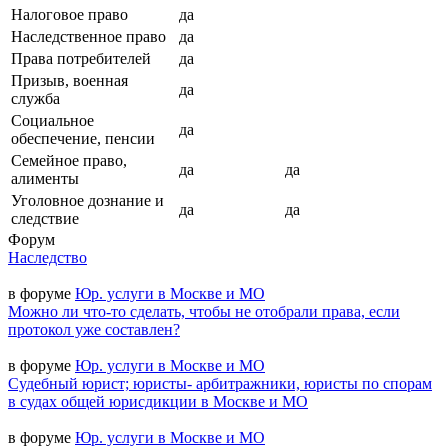
Налоговое право
да
Наследственное право
да
Права потребителей
да
Призыв, военная
да
служба
Социальное
да
обеспечение, пенсии
Семейное право,
да
да
алименты
Уголовное дознание и
да
да
следствие
Форум
Наследство
в форуме
Юр. услуги в Москве и МО
Можно ли что-то сделать, чтобы не отобрали права, если
протокол уже составлен?
в форуме
Юр. услуги в Москве и МО
Судебный юрист; юристы- арбитражники, юристы по спорам
в судах общей юрисдикции в Москве и МО
в форуме
Юр. услуги в Москве и МО