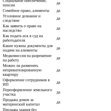
Социальное обеспечение,
да
пенсии
Семейное право, алименты
да
Уголовное дознание и
да
следствие
Как заявить о праве на
да
наследство
Как подать иск в суд на
да
работодателя
Какие нужны документы для
да
подачи на алименты
Медкомиссия на разрешение
да
на работу
Можно ли разменять
неприватизированную
да
квартиру
Оформление сотрудников в
да
ИП
Переоформление земельного
да
участка
Продажа домов за
да
материнский капитал
Продажа здания без