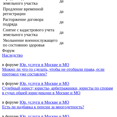
да
земельного участка
Продление временной
да
регистрации
Расторжение договора
да
подряда
Снятие с кадастрового учета
да
земельного участка
Увольнение военнослужащего
да
по состоянию здоровья
Форум
Наследство
в форуме
Юр. услуги в Москве и МО
Можно ли что-то сделать, чтобы не отобрали права, если
протокол уже составлен?
в форуме
Юр. услуги в Москве и МО
Судебный юрист; юристы- арбитражники, юристы по спорам
в судах общей юрисдикции в Москве и МО
в форуме
Юр. услуги в Москве и МО
Есть ли надбавка к пенсии за многодетность?
в форуме
Юр. услуги в Москве и МО