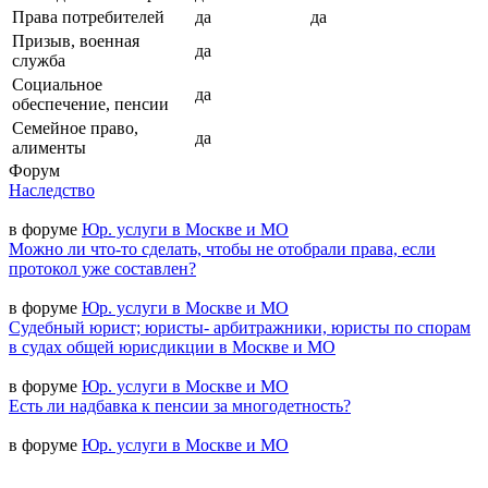
Права потребителей
да
да
Призыв, военная
да
служба
Социальное
да
обеспечение, пенсии
Семейное право,
да
алименты
Форум
Наследство
в форуме
Юр. услуги в Москве и МО
Можно ли что-то сделать, чтобы не отобрали права, если
протокол уже составлен?
в форуме
Юр. услуги в Москве и МО
Судебный юрист; юристы- арбитражники, юристы по спорам
в судах общей юрисдикции в Москве и МО
в форуме
Юр. услуги в Москве и МО
Есть ли надбавка к пенсии за многодетность?
в форуме
Юр. услуги в Москве и МО