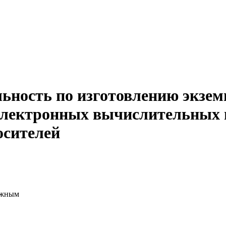
льность по изготовлению экзе
электронных вычислительных 
осителей
ажным