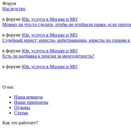
Форум
Наследство
в форуме
Юр. услуги в Москве и МО
Можно ли что-то сделать, чтобы не отобрали права, если прото
в форуме
Юр. услуги в Москве и МО
Судебный юрист; юристы- арбитражники, юристы по спорам в
в форуме
Юр. услуги в Москве и МО
Есть ли надбавка к пенсии за многодетность?
в форуме
Юр. услуги в Москве и МО
О нас
Наша команда
Наши принципы
Отзывы
Статьи
Как это работает?