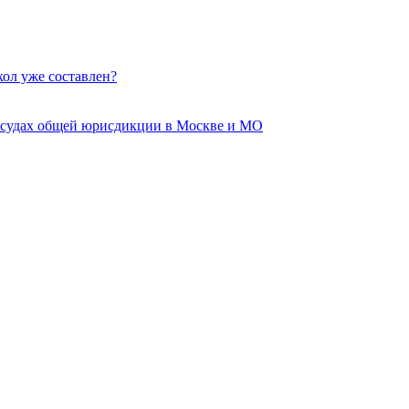
кол уже составлен?
 судах общей юрисдикции в Москве и МО