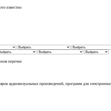
это известно
нном перечне
ляров аудиовизуальных произведений, программ для электронн