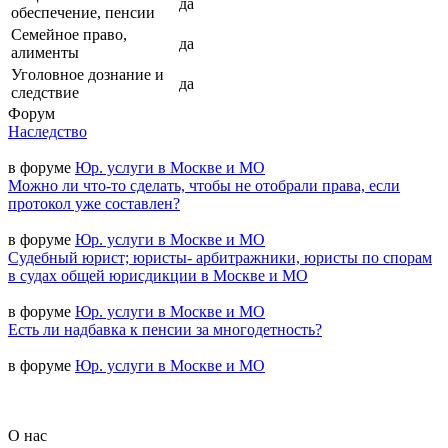
да
обеспечение, пенсии
Семейное право,
да
алименты
Уголовное дознание и
да
следствие
Форум
Наследство
в форуме
Юр. услуги в Москве и МО
Можно ли что-то сделать, чтобы не отобрали права, если
протокол уже составлен?
в форуме
Юр. услуги в Москве и МО
Судебный юрист; юристы- арбитражники, юристы по спорам
в судах общей юрисдикции в Москве и МО
в форуме
Юр. услуги в Москве и МО
Есть ли надбавка к пенсии за многодетность?
в форуме
Юр. услуги в Москве и МО
О нас