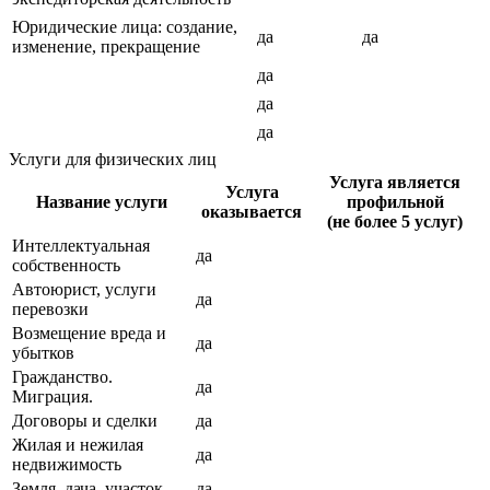
Юридические лица: создание,
да
да
изменение, прекращение
да
да
да
Услуги для физических лиц
Услуга является
Услуга
Название услуги
профильной
оказывается
(не более 5 услуг)
Интеллектуальная
да
собственность
Автоюрист, услуги
да
перевозки
Возмещение вреда и
да
убытков
Гражданство.
да
Миграция.
Договоры и сделки
да
Жилая и нежилая
да
недвижимость
Земля, дача, участок
да