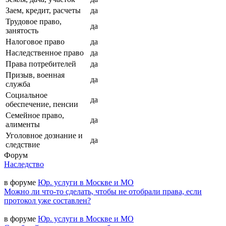
Заем, кредит, расчеты
да
Трудовое право,
да
занятость
Налоговое право
да
Наследственное право
да
Права потребителей
да
Призыв, военная
да
служба
Социальное
да
обеспечение, пенсии
Семейное право,
да
алименты
Уголовное дознание и
да
следствие
Форум
Наследство
в форуме
Юр. услуги в Москве и МО
Можно ли что-то сделать, чтобы не отобрали права, если
протокол уже составлен?
в форуме
Юр. услуги в Москве и МО