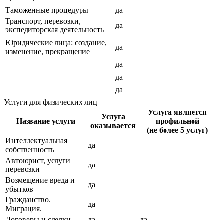
Таможенные процедуры
да
Транспорт, перевозки,
да
экспедиторская деятельность
Юридические лица: создание,
да
изменение, прекращение
да
да
да
Услуги для физических лиц
Услуга является
Услуга
Название услуги
профильной
оказывается
(не более 5 услуг)
Интеллектуальная
да
собственность
Автоюрист, услуги
да
перевозки
Возмещение вреда и
да
убытков
Гражданство.
да
Миграция.
Договоры и сделки
да
да