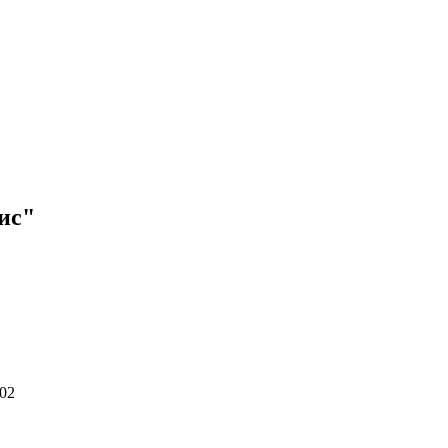
ис"
302