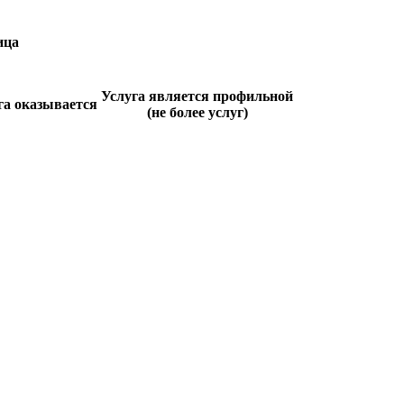
ица
Услуга является профильной
га оказывается
(не более услуг)