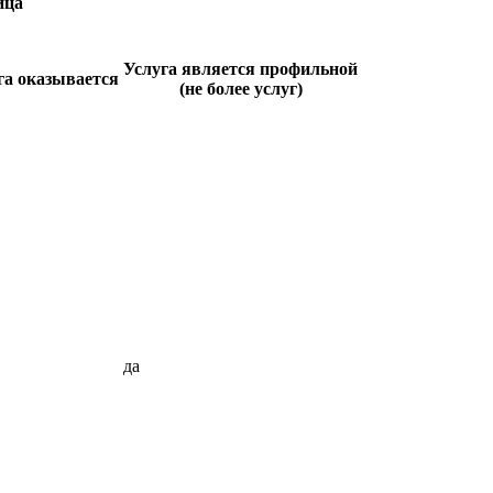
ица
Услуга является профильной
га оказывается
(не более услуг)
да