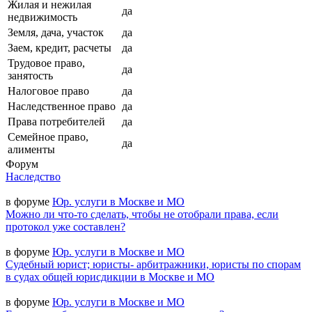
Жилая и нежилая
да
недвижимость
Земля, дача, участок
да
Заем, кредит, расчеты
да
Трудовое право,
да
занятость
Налоговое право
да
Наследственное право
да
Права потребителей
да
Семейное право,
да
алименты
Форум
Наследство
в форуме
Юр. услуги в Москве и МО
Можно ли что-то сделать, чтобы не отобрали права, если
протокол уже составлен?
в форуме
Юр. услуги в Москве и МО
Судебный юрист; юристы- арбитражники, юристы по спорам
в судах общей юрисдикции в Москве и МО
в форуме
Юр. услуги в Москве и МО