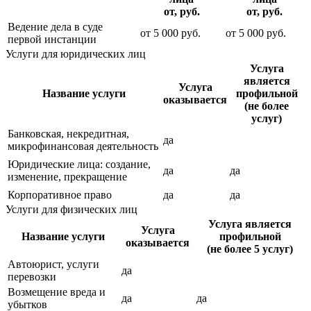
от, руб.
от, руб.
Ведение дела в суде
от
5 000
руб.
от
5 000
руб.
первой инстанции
Услуги для юридических лиц
Услуга
является
Услуга
Название услуги
профильной
оказывается
(не более
услуг)
Банковская, некредитная,
да
микрофинансовая деятельность
Юридические лица: создание,
да
да
изменение, прекращение
Корпоративное право
да
да
Услуги для физических лиц
Услуга является
Услуга
Название услуги
профильной
оказывается
(не более 5 услуг)
Автоюрист, услуги
да
перевозки
Возмещение вреда и
да
да
убытков