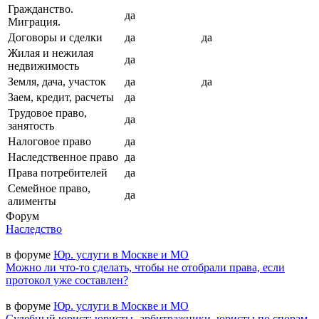
Гражданство.
да
Миграция.
Договоры и сделки
да
да
Жилая и нежилая
да
недвижимость
Земля, дача, участок
да
да
Заем, кредит, расчеты
да
Трудовое право,
да
занятость
Налоговое право
да
Наследственное право
да
Права потребителей
да
Семейное право,
да
алименты
Форум
Наследство
в форуме
Юр. услуги в Москве и МО
Можно ли что-то сделать, чтобы не отобрали права, если
протокол уже составлен?
в форуме
Юр. услуги в Москве и МО
Судебный юрист; юристы- арбитражники, юристы по спорам