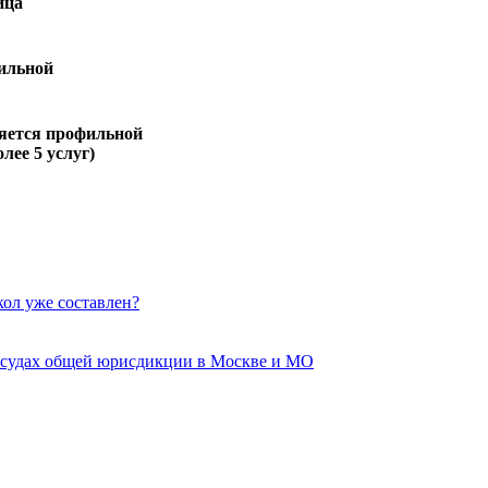
ица
ильной
яется профильной
олее 5 услуг)
кол уже составлен?
 судах общей юрисдикции в Москве и МО