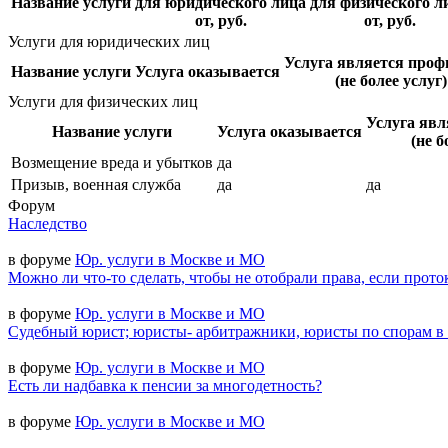
Название услуги
для юридического лица
для физического л
от, руб.
от, руб.
Услуги для юридических лиц
Услуга является проф
Название услуги
Услуга оказывается
(не более услуг)
Услуги для физических лиц
Услуга явл
Название услуги
Услуга оказывается
(не б
Возмещение вреда и убытков
да
Призыв, военная служба
да
да
Форум
Наследство
в форуме
Юр. услуги в Москве и МО
Можно ли что-то сделать, чтобы не отобрали права, если прото
в форуме
Юр. услуги в Москве и МО
Судебный юрист; юристы- арбитражники, юристы по спорам в
в форуме
Юр. услуги в Москве и МО
Есть ли надбавка к пенсии за многодетность?
в форуме
Юр. услуги в Москве и МО