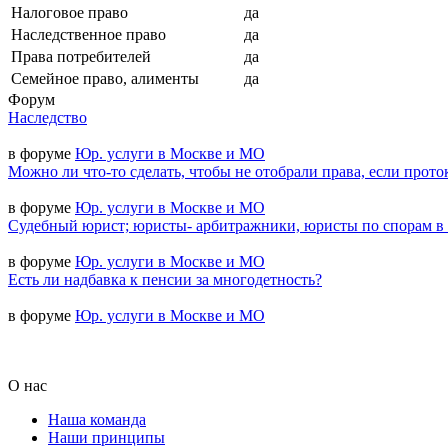
Налоговое право
да
Наследственное право
да
Права потребителей
да
Семейное право, алименты
да
Форум
Наследство
в форуме
Юр. услуги в Москве и МО
Можно ли что-то сделать, чтобы не отобрали права, если прото
в форуме
Юр. услуги в Москве и МО
Судебный юрист; юристы- арбитражники, юристы по спорам в
в форуме
Юр. услуги в Москве и МО
Есть ли надбавка к пенсии за многодетность?
в форуме
Юр. услуги в Москве и МО
О нас
Наша команда
Наши принципы