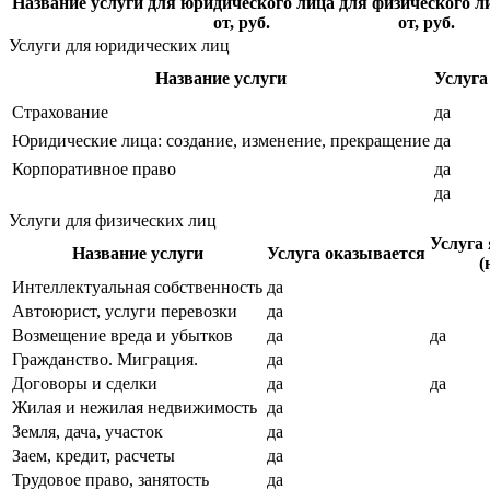
Название услуги
для юридического лица
для физического л
от, руб.
от, руб.
Услуги для юридических лиц
Название услуги
Услуга
Страхование
да
Юридические лица: создание, изменение, прекращение
да
Корпоративное право
да
да
Услуги для физических лиц
Услуга
Название услуги
Услуга оказывается
(
Интеллектуальная собственность
да
Автоюрист, услуги перевозки
да
Возмещение вреда и убытков
да
да
Гражданство. Миграция.
да
Договоры и сделки
да
да
Жилая и нежилая недвижимость
да
Земля, дача, участок
да
Заем, кредит, расчеты
да
Трудовое право, занятость
да