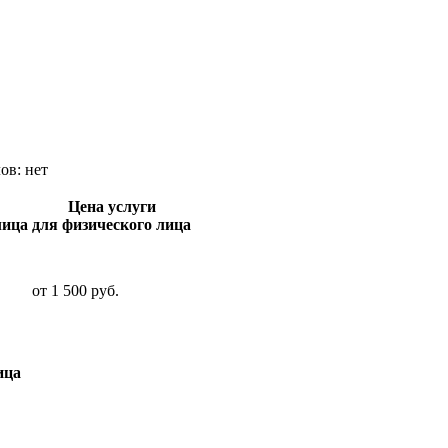
лов:
нет
Цена услуги
лица
для физического лица
от
1 500
руб.
ица