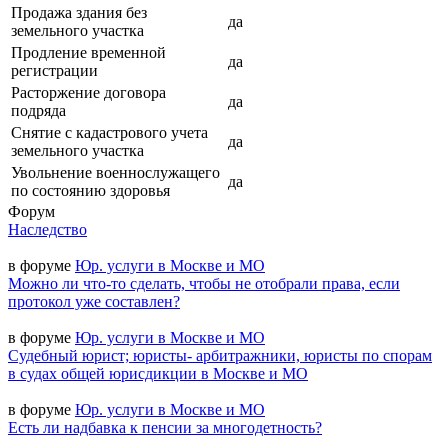
Продажа здания без
да
земельного участка
Продление временной
да
регистрации
Расторжение договора
да
подряда
Снятие с кадастрового учета
да
земельного участка
Увольнение военнослужащего
да
по состоянию здоровья
Форум
Наследство
в форуме
Юр. услуги в Москве и МО
Можно ли что-то сделать, чтобы не отобрали права, если
протокол уже составлен?
в форуме
Юр. услуги в Москве и МО
Судебный юрист; юристы- арбитражники, юристы по спорам
в судах общей юрисдикции в Москве и МО
в форуме
Юр. услуги в Москве и МО
Есть ли надбавка к пенсии за многодетность?