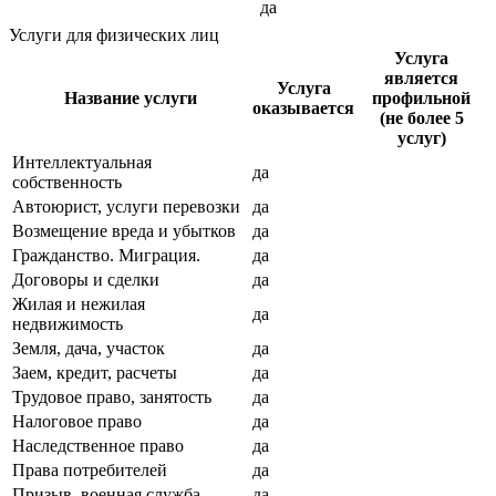
да
Услуги для физических лиц
Услуга
является
Услуга
Название услуги
профильной
оказывается
(не более 5
услуг)
Интеллектуальная
да
собственность
Автоюрист, услуги перевозки
да
Возмещение вреда и убытков
да
Гражданство. Миграция.
да
Договоры и сделки
да
Жилая и нежилая
да
недвижимость
Земля, дача, участок
да
Заем, кредит, расчеты
да
Трудовое право, занятость
да
Налоговое право
да
Наследственное право
да
Права потребителей
да
Призыв, военная служба
да