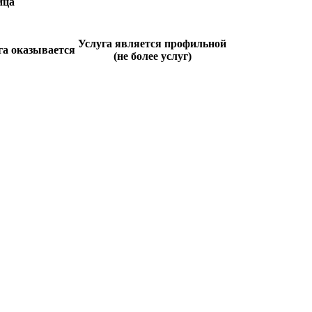
ица
Услуга является профильной
га оказывается
(не более услуг)