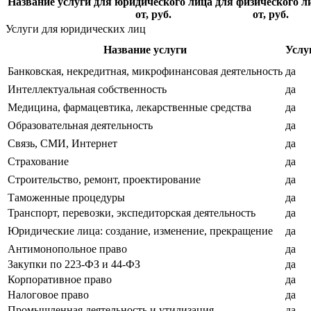
Название услуги
для юридического лица
для физического л
от, руб.
от, руб.
Услуги для юридических лиц
Название услуги
Услу
Банковская, некредитная, микрофинансовая деятельность
да
Интеллектуальная собственность
да
Медицина, фармацевтика, лекарственные средства
да
Образовательная деятельность
да
Связь, СМИ, Интернет
да
Страхование
да
Строительство, ремонт, проектирование
да
Таможенные процедуры
да
Транспорт, перевозки, экспедиторская деятельность
да
Юридические лица: создание, изменение, прекращение
да
Антимонопольное право
да
Закупки по 223-ФЗ и 44-ФЗ
да
Корпоративное право
да
Налоговое право
да
Промышленная деятельность и утилизация
да