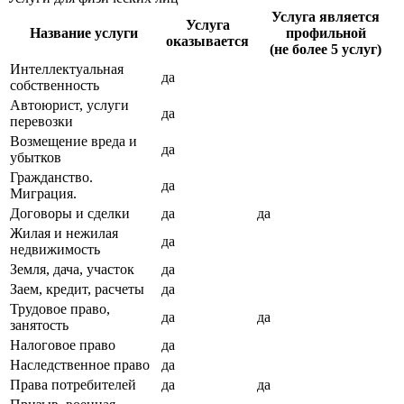
Услуга является
Услуга
Название услуги
профильной
оказывается
(не более 5 услуг)
Интеллектуальная
да
собственность
Автоюрист, услуги
да
перевозки
Возмещение вреда и
да
убытков
Гражданство.
да
Миграция.
Договоры и сделки
да
да
Жилая и нежилая
да
недвижимость
Земля, дача, участок
да
Заем, кредит, расчеты
да
Трудовое право,
да
да
занятость
Налоговое право
да
Наследственное право
да
Права потребителей
да
да