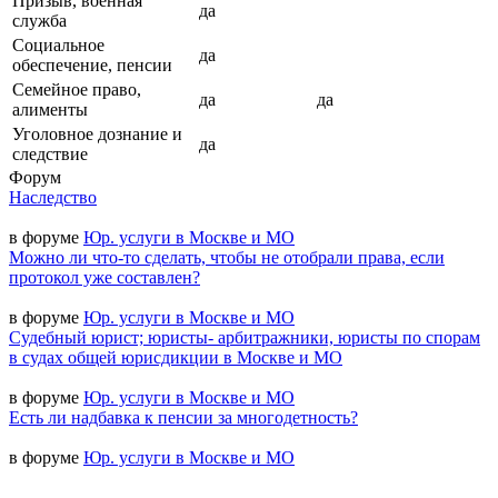
Призыв, военная
да
служба
Социальное
да
обеспечение, пенсии
Семейное право,
да
да
алименты
Уголовное дознание и
да
следствие
Форум
Наследство
в форуме
Юр. услуги в Москве и МО
Можно ли что-то сделать, чтобы не отобрали права, если
протокол уже составлен?
в форуме
Юр. услуги в Москве и МО
Судебный юрист; юристы- арбитражники, юристы по спорам
в судах общей юрисдикции в Москве и МО
в форуме
Юр. услуги в Москве и МО
Есть ли надбавка к пенсии за многодетность?
в форуме
Юр. услуги в Москве и МО