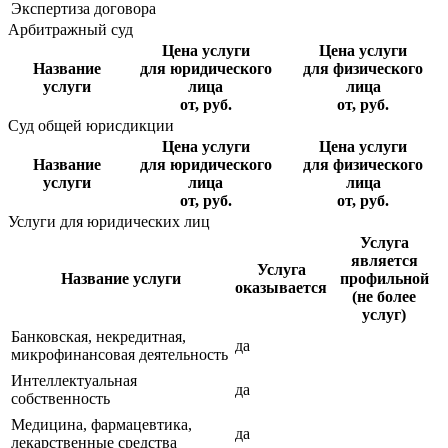
Экспертиза договора
Арбитражный суд
Цена услуги
Цена услуги
Название
для юридического
для физического
услуги
лица
лица
от, руб.
от, руб.
Суд общей юрисдикции
Цена услуги
Цена услуги
Название
для юридического
для физического
услуги
лица
лица
от, руб.
от, руб.
Услуги для юридических лиц
Услуга
является
Услуга
Название услуги
профильной
оказывается
(не более
услуг)
Банковская, некредитная,
да
микрофинансовая деятельность
Интеллектуальная
да
собственность
Медицина, фармацевтика,
да
лекарственные средства