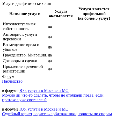
Услуги для физических лиц
Услуга является
Услуга
Название услуги
профильной
оказывается
(не более 5 услуг)
Интеллектуальная
да
собственность
Автоюрист, услуги
да
перевозки
Возмещение вреда и
да
убытков
Гражданство. Миграция.
да
Договоры и сделки
да
Продление временной
да
регистрации
Форум
Наследство
в форуме
Юр. услуги в Москве и МО
Можно ли что-то сделать, чтобы не отобрали права, если
протокол уже составлен?
в форуме
Юр. услуги в Москве и МО
Судебный юрист; юристы- арбитражники, юристы по спорам