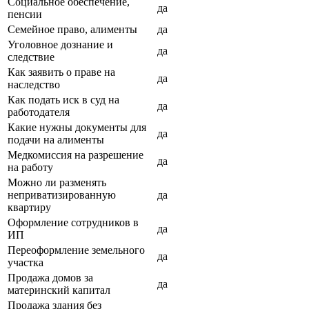
Социальное обеспечение,
да
пенсии
Семейное право, алименты
да
Уголовное дознание и
да
следствие
Как заявить о праве на
да
наследство
Как подать иск в суд на
да
работодателя
Какие нужны документы для
да
подачи на алименты
Медкомиссия на разрешение
да
на работу
Можно ли разменять
неприватизированную
да
квартиру
Оформление сотрудников в
да
ИП
Переоформление земельного
да
участка
Продажа домов за
да
материнский капитал
Продажа здания без