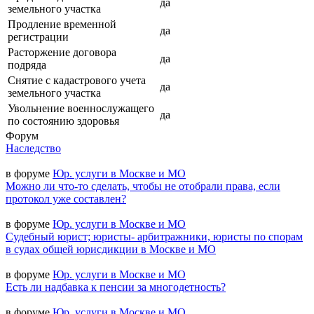
да
земельного участка
Продление временной
да
регистрации
Расторжение договора
да
подряда
Снятие с кадастрового учета
да
земельного участка
Увольнение военнослужащего
да
по состоянию здоровья
Форум
Наследство
в форуме
Юр. услуги в Москве и МО
Можно ли что-то сделать, чтобы не отобрали права, если
протокол уже составлен?
в форуме
Юр. услуги в Москве и МО
Судебный юрист; юристы- арбитражники, юристы по спорам
в судах общей юрисдикции в Москве и МО
в форуме
Юр. услуги в Москве и МО
Есть ли надбавка к пенсии за многодетность?
в форуме
Юр. услуги в Москве и МО