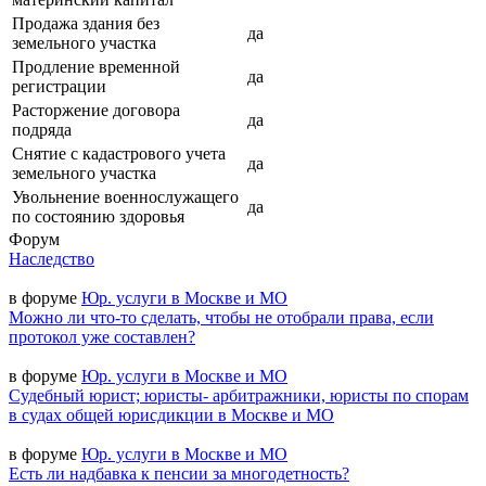
Продажа здания без
да
земельного участка
Продление временной
да
регистрации
Расторжение договора
да
подряда
Снятие с кадастрового учета
да
земельного участка
Увольнение военнослужащего
да
по состоянию здоровья
Форум
Наследство
в форуме
Юр. услуги в Москве и МО
Можно ли что-то сделать, чтобы не отобрали права, если
протокол уже составлен?
в форуме
Юр. услуги в Москве и МО
Судебный юрист; юристы- арбитражники, юристы по спорам
в судах общей юрисдикции в Москве и МО
в форуме
Юр. услуги в Москве и МО
Есть ли надбавка к пенсии за многодетность?