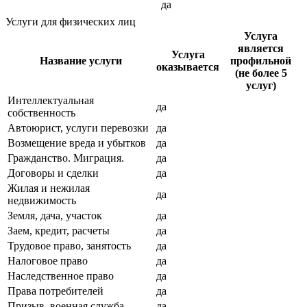
да
Услуги для физических лиц
Услуга
является
Услуга
Название услуги
профильной
оказывается
(не более 5
услуг)
Интеллектуальная
да
собственность
Автоюрист, услуги перевозки
да
Возмещение вреда и убытков
да
Гражданство. Миграция.
да
Договоры и сделки
да
Жилая и нежилая
да
недвижимость
Земля, дача, участок
да
Заем, кредит, расчеты
да
Трудовое право, занятость
да
Налоговое право
да
Наследственное право
да
Права потребителей
да
Призыв, военная служба
да