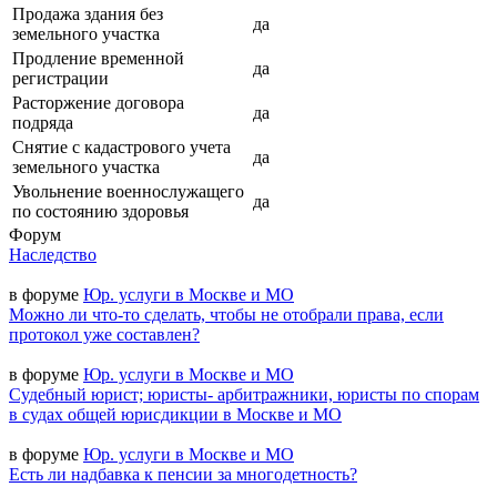
Продажа здания без
да
земельного участка
Продление временной
да
регистрации
Расторжение договора
да
подряда
Снятие с кадастрового учета
да
земельного участка
Увольнение военнослужащего
да
по состоянию здоровья
Форум
Наследство
в форуме
Юр. услуги в Москве и МО
Можно ли что-то сделать, чтобы не отобрали права, если
протокол уже составлен?
в форуме
Юр. услуги в Москве и МО
Судебный юрист; юристы- арбитражники, юристы по спорам
в судах общей юрисдикции в Москве и МО
в форуме
Юр. услуги в Москве и МО
Есть ли надбавка к пенсии за многодетность?