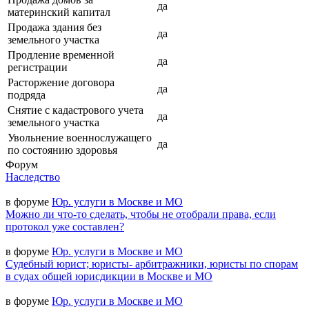
да
материнский капитал
Продажа здания без
да
земельного участка
Продление временной
да
регистрации
Расторжение договора
да
подряда
Снятие с кадастрового учета
да
земельного участка
Увольнение военнослужащего
да
по состоянию здоровья
Форум
Наследство
в форуме
Юр. услуги в Москве и МО
Можно ли что-то сделать, чтобы не отобрали права, если
протокол уже составлен?
в форуме
Юр. услуги в Москве и МО
Судебный юрист; юристы- арбитражники, юристы по спорам
в судах общей юрисдикции в Москве и МО
в форуме
Юр. услуги в Москве и МО