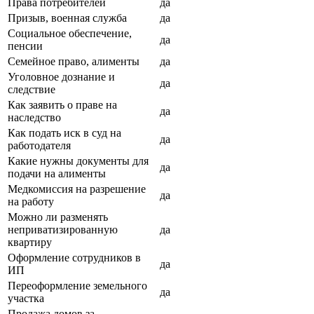
Права потребителей
да
Призыв, военная служба
да
Социальное обеспечение,
да
пенсии
Семейное право, алименты
да
Уголовное дознание и
да
следствие
Как заявить о праве на
да
наследство
Как подать иск в суд на
да
работодателя
Какие нужны документы для
да
подачи на алименты
Медкомиссия на разрешение
да
на работу
Можно ли разменять
неприватизированную
да
квартиру
Оформление сотрудников в
да
ИП
Переоформление земельного
да
участка
Продажа домов за