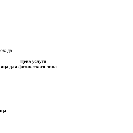
лов:
да
Цена услуги
лица
для физического лица
ица