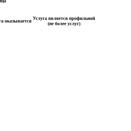
ица
Услуга является профильной
га оказывается
(не более услуг)