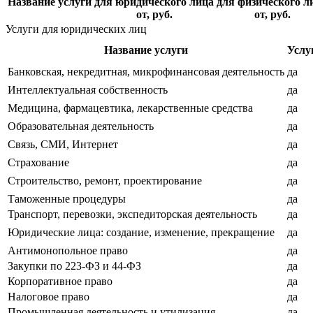
Название услуги
для юридического лица
для физического л
от, руб.
от, руб.
Услуги для юридических лиц
Название услуги
Услу
Банковская, некредитная, микрофинансовая деятельность
да
Интеллектуальная собственность
да
Медицина, фармацевтика, лекарственные средства
да
Образовательная деятельность
да
Связь, СМИ, Интернет
да
Страхование
да
Строительство, ремонт, проектирование
да
Таможенные процедуры
да
Транспорт, перевозки, экспедиторская деятельность
да
Юридические лица: создание, изменение, прекращение
да
Антимонопольное право
да
Закупки по 223-ФЗ и 44-ФЗ
да
Корпоративное право
да
Налоговое право
да
Промышленная деятельность и утилизация
да