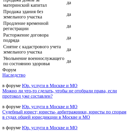
да
материнский капитал
Продажа здания без
да
земельного участка
Продление временной
да
регистрации
Расторжение договора
да
подряда
Снятие с кадастрового учета
да
земельного участка
Увольнение военнослужащего
да
по состоянию здоровья
Форум
Наследство
в форуме
Юр. услуги в Москве и МО
Можно ли что-то сделать, чтобы не отобрали права, если
протокол уже составлен?
в форуме
Юр. услуги в Москве и МО
Судебный юрист; юристы- арбитражники, юристы по спорам
в судах общей юрисдикции в Москве и МО
в форуме
Юр. услуги в Москве и МО