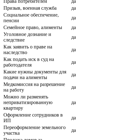
Права потребителей
да
Призыв, военная служба
да
Социальное обеспечение,
да
пенсии
Семейное право, алименты
да
Уголовное дознание и
да
следствие
Как заявить о праве на
да
наследство
Как подать иск в суд на
да
работодателя
Какие нужны документы для
да
подачи на алименты
Медкомиссия на разрешение
да
на работу
Можно ли разменять
неприватизированную
да
квартиру
Оформление сотрудников в
да
ИП
Переоформление земельного
да
участка
Продажа домов за