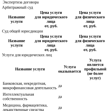
Экспертиза договора
Арбитражный суд
Цена услуги
Цена услуги
Название
для юридического
для физического
услуги
лица
лица
от, руб.
от, руб.
Суд общей юрисдикции
Цена услуги
Цена услуги
Название
для юридического
для физического
услуги
лица
лица
от, руб.
от, руб.
Услуги для юридических лиц
Услуга
является
Услуга
Название услуги
профильной
оказывается
(не более
услуг)
Банковская, некредитная,
да
микрофинансовая деятельность
Интеллектуальная
да
собственность
Медицина, фармацевтика,
да
лекарственные средства