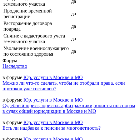
да
земельного участка
Продление временной
да
регистрации
Расторжение договора
да
подряда
Снятие с кадастрового учета
да
земельного участка
Увольнение военнослужащего
да
по состоянию здоровья
Форум
Наследство
в форуме
Юр. услуги в Москве и МО
Можно ли что-то сделать, чтобы не отобрали права, если
протокол уже составлен?
в форуме
Юр. услуги в Москве и МО
Судебный юрист; юристы- арбитражники, юристы по спорам
в судах общей юрисдикции в Москве и МО
в форуме
Юр. услуги в Москве и МО
Есть ли надбавка к пенсии за многодетность?
в форуме
Юр. услуги в Москве и МО