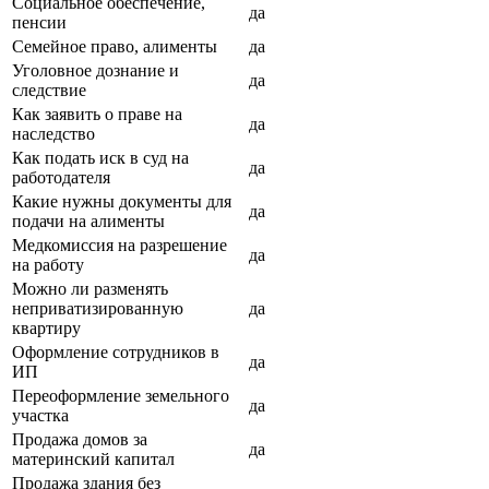
Социальное обеспечение,
да
пенсии
Семейное право, алименты
да
Уголовное дознание и
да
следствие
Как заявить о праве на
да
наследство
Как подать иск в суд на
да
работодателя
Какие нужны документы для
да
подачи на алименты
Медкомиссия на разрешение
да
на работу
Можно ли разменять
неприватизированную
да
квартиру
Оформление сотрудников в
да
ИП
Переоформление земельного
да
участка
Продажа домов за
да
материнский капитал
Продажа здания без