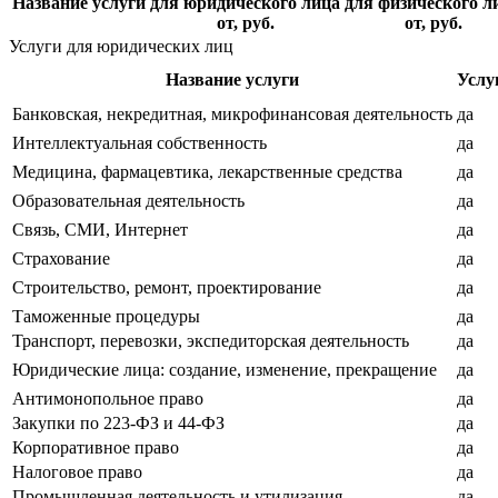
Название услуги
для юридического лица
для физического л
от, руб.
от, руб.
Услуги для юридических лиц
Название услуги
Услу
Банковская, некредитная, микрофинансовая деятельность
да
Интеллектуальная собственность
да
Медицина, фармацевтика, лекарственные средства
да
Образовательная деятельность
да
Связь, СМИ, Интернет
да
Страхование
да
Строительство, ремонт, проектирование
да
Таможенные процедуры
да
Транспорт, перевозки, экспедиторская деятельность
да
Юридические лица: создание, изменение, прекращение
да
Антимонопольное право
да
Закупки по 223-ФЗ и 44-ФЗ
да
Корпоративное право
да
Налоговое право
да
Промышленная деятельность и утилизация
да