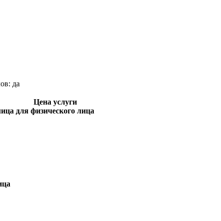
лов:
да
Цена услуги
лица
для физического лица
ица