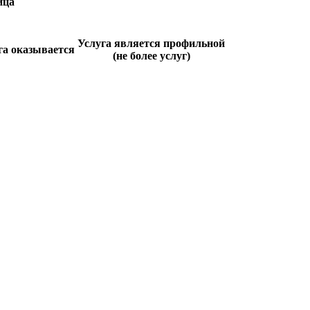
ица
Услуга является профильной
га оказывается
(не более услуг)