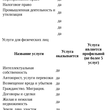
Налоговое право
да
Промышленная деятельность и
да
утилизация
да
да
да
Услуги для физических лиц
Услуга
является
Услуга
Название услуги
профильной
оказывается
(не более 5
услуг)
Интеллектуальная
да
собственность
Автоюрист, услуги перевозки
да
Возмещение вреда и убытков
да
Гражданство. Миграция.
да
Договоры и сделки
да
Жилая и нежилая
да
недвижимость
Земля, дача, участок
да