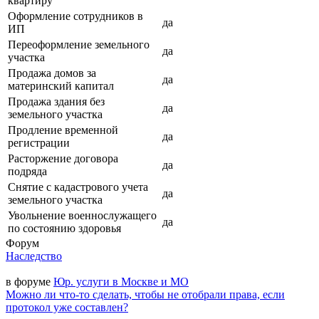
квартиру
Оформление сотрудников в
да
ИП
Переоформление земельного
да
участка
Продажа домов за
да
материнский капитал
Продажа здания без
да
земельного участка
Продление временной
да
регистрации
Расторжение договора
да
подряда
Снятие с кадастрового учета
да
земельного участка
Увольнение военнослужащего
да
по состоянию здоровья
Форум
Наследство
в форуме
Юр. услуги в Москве и МО
Можно ли что-то сделать, чтобы не отобрали права, если
протокол уже составлен?