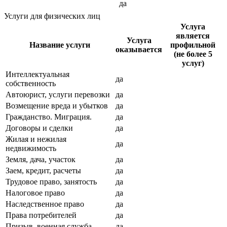
да
Услуги для физических лиц
Услуга
является
Услуга
Название услуги
профильной
оказывается
(не более 5
услуг)
Интеллектуальная
да
собственность
Автоюрист, услуги перевозки
да
Возмещение вреда и убытков
да
Гражданство. Миграция.
да
Договоры и сделки
да
Жилая и нежилая
да
недвижимость
Земля, дача, участок
да
Заем, кредит, расчеты
да
Трудовое право, занятость
да
Налоговое право
да
Наследственное право
да
Права потребителей
да
Призыв, военная служба
да