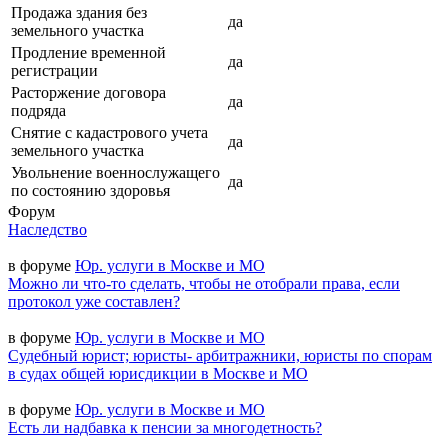
Продажа здания без
да
земельного участка
Продление временной
да
регистрации
Расторжение договора
да
подряда
Снятие с кадастрового учета
да
земельного участка
Увольнение военнослужащего
да
по состоянию здоровья
Форум
Наследство
в форуме
Юр. услуги в Москве и МО
Можно ли что-то сделать, чтобы не отобрали права, если
протокол уже составлен?
в форуме
Юр. услуги в Москве и МО
Судебный юрист; юристы- арбитражники, юристы по спорам
в судах общей юрисдикции в Москве и МО
в форуме
Юр. услуги в Москве и МО
Есть ли надбавка к пенсии за многодетность?