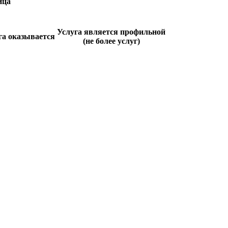
ица
Услуга является профильной
га оказывается
(не более услуг)