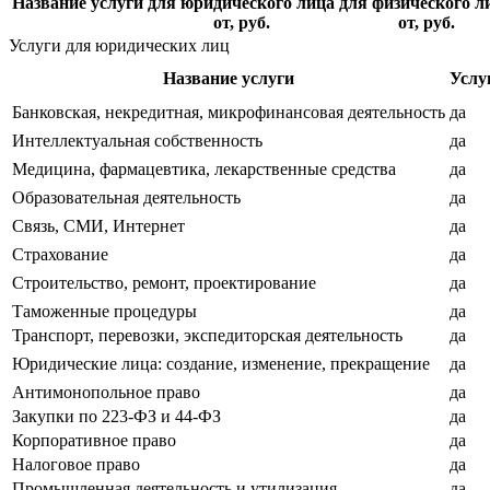
Название услуги
для юридического лица
для физического л
от, руб.
от, руб.
Услуги для юридических лиц
Название услуги
Услу
Банковская, некредитная, микрофинансовая деятельность
да
Интеллектуальная собственность
да
Медицина, фармацевтика, лекарственные средства
да
Образовательная деятельность
да
Связь, СМИ, Интернет
да
Страхование
да
Строительство, ремонт, проектирование
да
Таможенные процедуры
да
Транспорт, перевозки, экспедиторская деятельность
да
Юридические лица: создание, изменение, прекращение
да
Антимонопольное право
да
Закупки по 223-ФЗ и 44-ФЗ
да
Корпоративное право
да
Налоговое право
да
Промышленная деятельность и утилизация
да