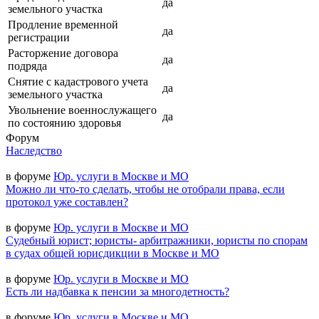
да
земельного участка
Продление временной
да
регистрации
Расторжение договора
да
подряда
Снятие с кадастрового учета
да
земельного участка
Увольнение военнослужащего
да
по состоянию здоровья
Форум
Наследство
в форуме
Юр. услуги в Москве и МО
Можно ли что-то сделать, чтобы не отобрали права, если
протокол уже составлен?
в форуме
Юр. услуги в Москве и МО
Судебный юрист; юристы- арбитражники, юристы по спорам
в судах общей юрисдикции в Москве и МО
в форуме
Юр. услуги в Москве и МО
Есть ли надбавка к пенсии за многодетность?
в форуме
Юр. услуги в Москве и МО