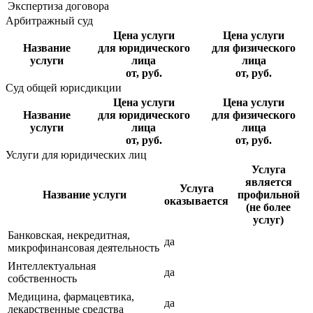
Экспертиза договора
Арбитражный суд
Цена услуги
Цена услуги
Название
для юридического
для физического
услуги
лица
лица
от, руб.
от, руб.
Суд общей юрисдикции
Цена услуги
Цена услуги
Название
для юридического
для физического
услуги
лица
лица
от, руб.
от, руб.
Услуги для юридических лиц
Услуга
является
Услуга
Название услуги
профильной
оказывается
(не более
услуг)
Банковская, некредитная,
да
микрофинансовая деятельность
Интеллектуальная
да
собственность
Медицина, фармацевтика,
да
лекарственные средства