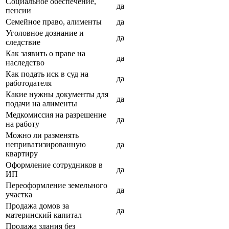
Социальное обеспечение,
да
пенсии
Семейное право, алименты
да
Уголовное дознание и
да
следствие
Как заявить о праве на
да
наследство
Как подать иск в суд на
да
работодателя
Какие нужны документы для
да
подачи на алименты
Медкомиссия на разрешение
да
на работу
Можно ли разменять
неприватизированную
да
квартиру
Оформление сотрудников в
да
ИП
Переоформление земельного
да
участка
Продажа домов за
да
материнский капитал
Продажа здания без