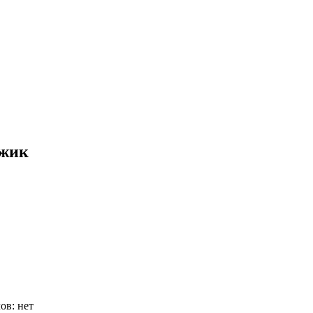
джик
лов:
нет