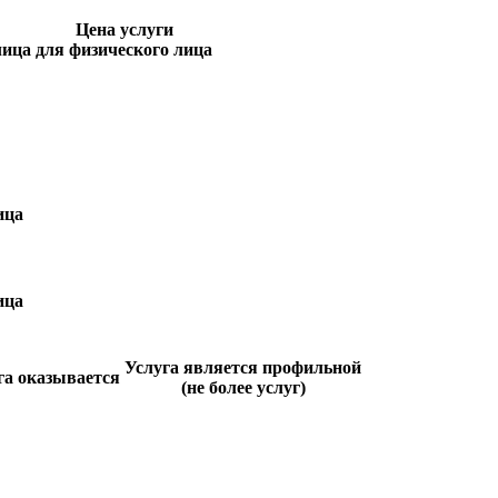
Цена услуги
лица
для физического лица
ица
ица
Услуга является профильной
га оказывается
(не более услуг)