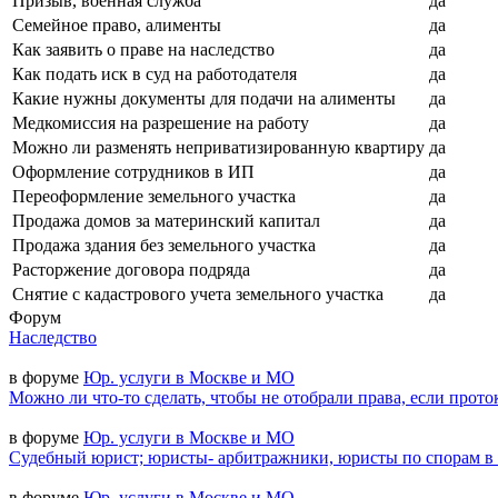
Призыв, военная служба
да
Семейное право, алименты
да
Как заявить о праве на наследство
да
Как подать иск в суд на работодателя
да
Какие нужны документы для подачи на алименты
да
Медкомиссия на разрешение на работу
да
Можно ли разменять неприватизированную квартиру
да
Оформление сотрудников в ИП
да
Переоформление земельного участка
да
Продажа домов за материнский капитал
да
Продажа здания без земельного участка
да
Расторжение договора подряда
да
Снятие с кадастрового учета земельного участка
да
Форум
Наследство
в форуме
Юр. услуги в Москве и МО
Можно ли что-то сделать, чтобы не отобрали права, если прото
в форуме
Юр. услуги в Москве и МО
Судебный юрист; юристы- арбитражники, юристы по спорам в
в форуме
Юр. услуги в Москве и МО