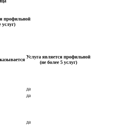
ица
ся профильной
е услуг)
Услуга является профильной
оказывается
(не более 5 услуг)
да
да
да