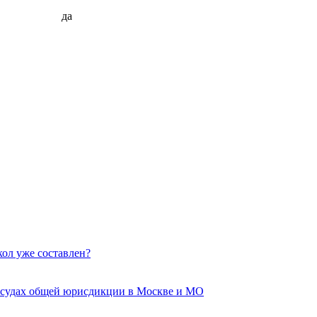
да
кол уже составлен?
 судах общей юрисдикции в Москве и МО