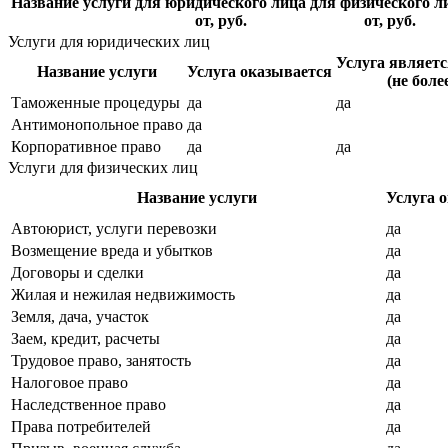
Название услуги
для юридического лица
для физического л
от, руб.
от, руб.
Услуги для юридических лиц
Услуга являет
Название услуги
Услуга оказывается
(не боле
Таможенные процедуры
да
да
Антимонопольное право
да
Корпоративное право
да
да
Услуги для физических лиц
Название услуги
Услуга 
Автоюрист, услуги перевозки
да
Возмещение вреда и убытков
да
Договоры и сделки
да
Жилая и нежилая недвижимость
да
Земля, дача, участок
да
Заем, кредит, расчеты
да
Трудовое право, занятость
да
Налоговое право
да
Наследственное право
да
Права потребителей
да