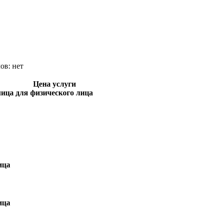
лов:
нет
Цена услуги
лица
для физического лица
ица
ица