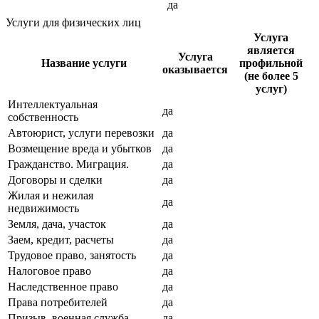
да
Услуги для физических лиц
Услуга
является
Услуга
Название услуги
профильной
оказывается
(не более 5
услуг)
Интеллектуальная
да
собственность
Автоюрист, услуги перевозки
да
Возмещение вреда и убытков
да
Гражданство. Миграция.
да
Договоры и сделки
да
Жилая и нежилая
да
недвижимость
Земля, дача, участок
да
Заем, кредит, расчеты
да
Трудовое право, занятость
да
Налоговое право
да
Наследственное право
да
Права потребителей
да
Призыв, военная служба
да