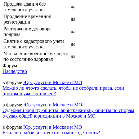
Продажа здания без
да
земельного участка
Продление временной
да
регистрации
Расторжение договора
да
подряда
Снятие с кадастрового учета
да
земельного участка
Увольнение военнослужащего
да
по состоянию здоровья
Форум
Наследство
в форуме
Юр. услуги в Москве и МО
Можно ли что-то сделать, чтобы не отобрали права, если
протокол уже составлен?
в форуме
Юр. услуги в Москве и МО
Судебный юрист; юристы- арбитражники, юристы по спорам
в судах общей юрисдикции в Москве и МО
в форуме
Юр. услуги в Москве и МО
Есть ли надбавка к пенсии за многодетность?