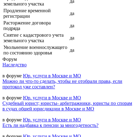
да
земельного участка
Продление временной
да
регистрации
Расторжение договора
да
подряда
Снятие с кадастрового учета
да
земельного участка
Увольнение военнослужащего
да
по состоянию здоровья
Форум
Наследство
в форуме
Юр. услуги в Москве и МО
Можно ли что-то сделать, чтобы не отобрали права, если
протокол уже составлен?
в форуме
Юр. услуги в Москве и МО
Судебный юрист; юристы- арбитражники, юристы по спорам
в судах общей юрисдикции в Москве и МО
в форуме
Юр. услуги в Москве и МО
Есть ли надбавка к пенсии за многодетность?
в форуме
Юр. услуги в Москве и МО