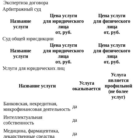
Экспертиза договора
Арбитражный суд
Цена услуги
Цена услуги
Название
для юридического
для физического
услуги
лица
лица
от, руб.
от, руб.
Суд общей юрисдикции
Цена услуги
Цена услуги
Название
для юридического
для физического
услуги
лица
лица
от, руб.
от, руб.
Услуги для юридических лиц
Услуга
является
Услуга
Название услуги
профильной
оказывается
(не более
услуг)
Банковская, некредитная,
да
микрофинансовая деятельность
Интеллектуальная
да
собственность
Медицина, фармацевтика,
да
лекарственные средства