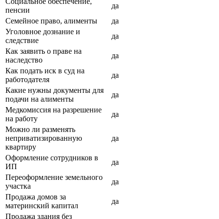
Социальное обеспечение,
да
пенсии
Семейное право, алименты
да
Уголовное дознание и
да
следствие
Как заявить о праве на
да
наследство
Как подать иск в суд на
да
работодателя
Какие нужны документы для
да
подачи на алименты
Медкомиссия на разрешение
да
на работу
Можно ли разменять
неприватизированную
да
квартиру
Оформление сотрудников в
да
ИП
Переоформление земельного
да
участка
Продажа домов за
да
материнский капитал
Продажа здания без