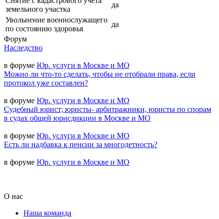
Снятие с кадастрового учета
да
земельного участка
Увольнение военнослужащего
да
по состоянию здоровья
Форум
Наследство
в форуме
Юр. услуги в Москве и МО
Можно ли что-то сделать, чтобы не отобрали права, если
протокол уже составлен?
в форуме
Юр. услуги в Москве и МО
Судебный юрист; юристы- арбитражники, юристы по спорам
в судах общей юрисдикции в Москве и МО
в форуме
Юр. услуги в Москве и МО
Есть ли надбавка к пенсии за многодетность?
в форуме
Юр. услуги в Москве и МО
О нас
Наша команда