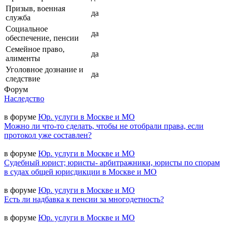
Призыв, военная
да
служба
Социальное
да
обеспечение, пенсии
Семейное право,
да
алименты
Уголовное дознание и
да
следствие
Форум
Наследство
в форуме
Юр. услуги в Москве и МО
Можно ли что-то сделать, чтобы не отобрали права, если
протокол уже составлен?
в форуме
Юр. услуги в Москве и МО
Судебный юрист; юристы- арбитражники, юристы по спорам
в судах общей юрисдикции в Москве и МО
в форуме
Юр. услуги в Москве и МО
Есть ли надбавка к пенсии за многодетность?
в форуме
Юр. услуги в Москве и МО