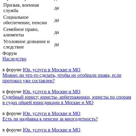
Призыв, военная
да
служба
Социальное
да
обеспечение, пенсии
Семейное право,
да
алименты
Уголовное дознание и
да
следствие
Форум
Наследство
в форуме
Юр. услуги в Москве и МО
Можно ли что-то сделать, чтобы не отобрали права, если
протокол уже составлен?
в форуме
Юр. услуги в Москве и МО
Судебный юрист; юристы- арбитражники, юристы по спорам
в судах общей юрисдикции в Москве и МО
в форуме
Юр. услуги в Москве и МО
Есть ли надбавка к пенсии за многодетность?
в форуме
Юр. услуги в Москве и МО