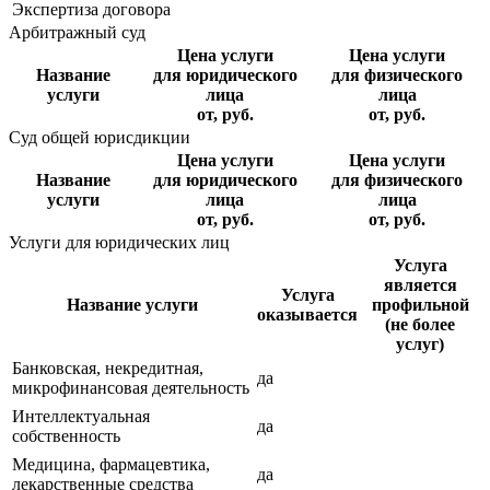
Экспертиза договора
Арбитражный суд
Цена услуги
Цена услуги
Название
для юридического
для физического
услуги
лица
лица
от, руб.
от, руб.
Суд общей юрисдикции
Цена услуги
Цена услуги
Название
для юридического
для физического
услуги
лица
лица
от, руб.
от, руб.
Услуги для юридических лиц
Услуга
является
Услуга
Название услуги
профильной
оказывается
(не более
услуг)
Банковская, некредитная,
да
микрофинансовая деятельность
Интеллектуальная
да
собственность
Медицина, фармацевтика,
да
лекарственные средства