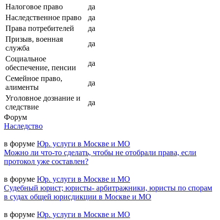
Налоговое право
да
Наследственное право
да
Права потребителей
да
Призыв, военная
да
служба
Социальное
да
обеспечение, пенсии
Семейное право,
да
алименты
Уголовное дознание и
да
следствие
Форум
Наследство
в форуме
Юр. услуги в Москве и МО
Можно ли что-то сделать, чтобы не отобрали права, если
протокол уже составлен?
в форуме
Юр. услуги в Москве и МО
Судебный юрист; юристы- арбитражники, юристы по спорам
в судах общей юрисдикции в Москве и МО
в форуме
Юр. услуги в Москве и МО