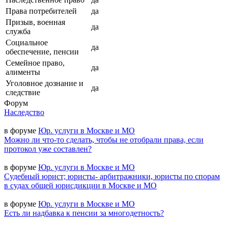
Права потребителей
да
Призыв, военная
да
служба
Социальное
да
обеспечение, пенсии
Семейное право,
да
алименты
Уголовное дознание и
да
следствие
Форум
Наследство
в форуме
Юр. услуги в Москве и МО
Можно ли что-то сделать, чтобы не отобрали права, если
протокол уже составлен?
в форуме
Юр. услуги в Москве и МО
Судебный юрист; юристы- арбитражники, юристы по спорам
в судах общей юрисдикции в Москве и МО
в форуме
Юр. услуги в Москве и МО
Есть ли надбавка к пенсии за многодетность?