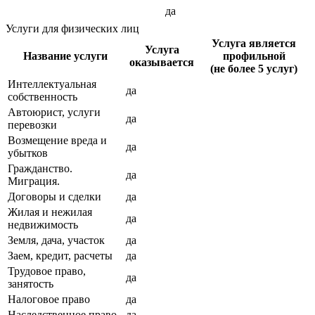
да
Услуги для физических лиц
Услуга является
Услуга
Название услуги
профильной
оказывается
(не более 5 услуг)
Интеллектуальная
да
собственность
Автоюрист, услуги
да
перевозки
Возмещение вреда и
да
убытков
Гражданство.
да
Миграция.
Договоры и сделки
да
Жилая и нежилая
да
недвижимость
Земля, дача, участок
да
Заем, кредит, расчеты
да
Трудовое право,
да
занятость
Налоговое право
да
Наследственное право
да