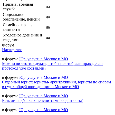
Призыв, военная
да
служба
Социальное
да
обеспечение, пенсии
Семейное право,
да
алименты
Уголовное дознание и
да
следствие
Форум
Наследство
в форуме
Юр. услуги в Москве и МО
Можно ли что-то сделать, чтобы не отобрали права, если
протокол уже составлен?
в форуме
Юр. услуги в Москве и МО
Судебный юрист; юристы- арбитражники, юристы по спорам
в судах общей юрисдикции в Москве и МО
в форуме
Юр. услуги в Москве и МО
Есть ли надбавка к пенсии за многодетность?
в форуме
Юр. услуги в Москве и МО