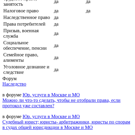
да
да
занятость
Налоговое право
да
да
Наследственное право
да
Права потребителей
да
Призыв, военная
да
служба
Социальное
да
обеспечение, пенсии
Семейное право,
да
алименты
Уголовное дознание и
да
следствие
Форум
Наследство
в форуме
Юр. услуги в Москве и МО
Можно ли что-то сделать, чтобы не отобрали права, если
протокол уже составлен?
в форуме
Юр. услуги в Москве и МО
Судебный юрист; юристы- арбитражники, юристы по спорам
в судах общей юрисдикции в Москве и МО