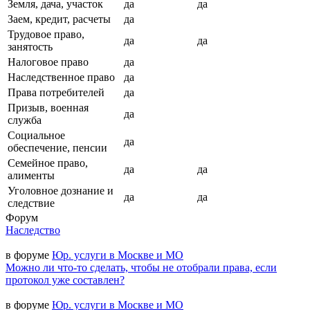
Земля, дача, участок
да
да
Заем, кредит, расчеты
да
Трудовое право,
да
да
занятость
Налоговое право
да
Наследственное право
да
Права потребителей
да
Призыв, военная
да
служба
Социальное
да
обеспечение, пенсии
Семейное право,
да
да
алименты
Уголовное дознание и
да
да
следствие
Форум
Наследство
в форуме
Юр. услуги в Москве и МО
Можно ли что-то сделать, чтобы не отобрали права, если
протокол уже составлен?
в форуме
Юр. услуги в Москве и МО