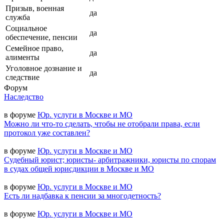
Призыв, военная
да
служба
Социальное
да
обеспечение, пенсии
Семейное право,
да
алименты
Уголовное дознание и
да
следствие
Форум
Наследство
в форуме
Юр. услуги в Москве и МО
Можно ли что-то сделать, чтобы не отобрали права, если
протокол уже составлен?
в форуме
Юр. услуги в Москве и МО
Судебный юрист; юристы- арбитражники, юристы по спорам
в судах общей юрисдикции в Москве и МО
в форуме
Юр. услуги в Москве и МО
Есть ли надбавка к пенсии за многодетность?
в форуме
Юр. услуги в Москве и МО