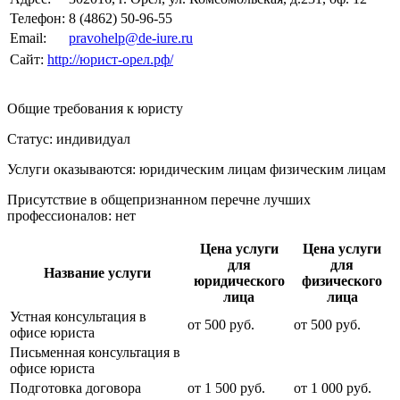
Телефон:
8 (4862) 50-96-55
Email:
pravohelp@de-iure.ru
Сайт:
http://юрист-орел.рф/
Общие требования к юристу
Статус: индивидуал
Услуги оказываются: юридическим лицам
физическим лицам
Присутствие в общепризнанном перечне лучших
профессионалов:
нет
Цена услуги
Цена услуги
для
для
Название услуги
юридического
физического
лица
лица
Устная консультация в
от
500
руб.
от
500
руб.
офисе юриста
Письменная консультация в
офисе юриста
Подготовка договора
от
1 500
руб.
от
1 000
руб.