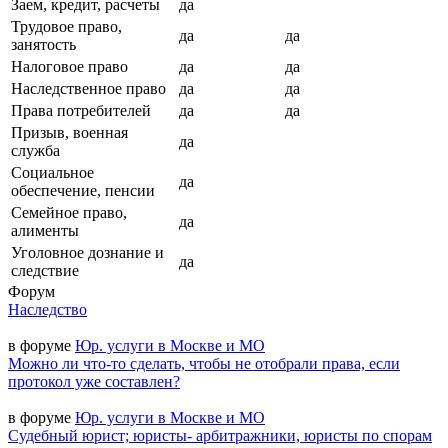
Заем, кредит, расчеты
да
Трудовое право,
да
да
занятость
Налоговое право
да
да
Наследственное право
да
да
Права потребителей
да
да
Призыв, военная
да
служба
Социальное
да
обеспечение, пенсии
Семейное право,
да
алименты
Уголовное дознание и
да
следствие
Форум
Наследство
в форуме
Юр. услуги в Москве и МО
Можно ли что-то сделать, чтобы не отобрали права, если
протокол уже составлен?
в форуме
Юр. услуги в Москве и МО
Судебный юрист; юристы- арбитражники, юристы по спорам