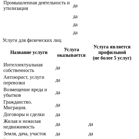
Промышленная деятельность и
да
утилизация
да
да
да
Услуги для физических лиц
Услуга является
Услуга
Название услуги
профильной
оказывается
(не более 5 услуг)
Интеллектуальная
да
собственность
Автоюрист, услуги
да
перевозки
Возмещение вреда и
да
убытков
Гражданство.
да
Миграция.
Договоры и сделки
да
Жилая и нежилая
да
да
недвижимость
Земля, дача, участок
да
да