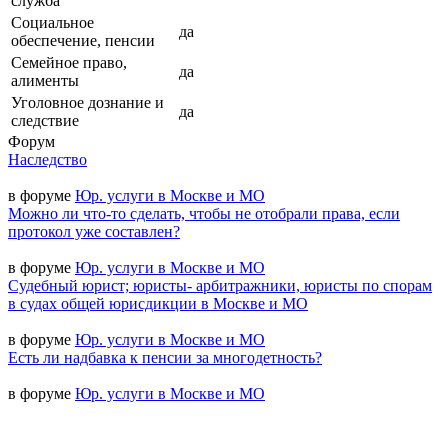
служба
Социальное
да
обеспечение, пенсии
Семейное право,
да
алименты
Уголовное дознание и
да
следствие
Форум
Наследство
в форуме
Юр. услуги в Москве и МО
Можно ли что-то сделать, чтобы не отобрали права, если
протокол уже составлен?
в форуме
Юр. услуги в Москве и МО
Судебный юрист; юристы- арбитражники, юристы по спорам
в судах общей юрисдикции в Москве и МО
в форуме
Юр. услуги в Москве и МО
Есть ли надбавка к пенсии за многодетность?
в форуме
Юр. услуги в Москве и МО