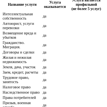
Услуга является
Услуга
Название услуги
профильной
оказывается
(не более 5 услуг)
Интеллектуальная
да
собственность
Автоюрист, услуги
да
перевозки
Возмещение вреда и
да
убытков
Гражданство.
да
Миграция.
Договоры и сделки
да
Жилая и нежилая
да
недвижимость
Земля, дача, участок
да
Заем, кредит, расчеты
да
Трудовое право,
да
занятость
Налоговое право
да
Наследственное право
да
Права потребителей
да
Призыв, военная
да