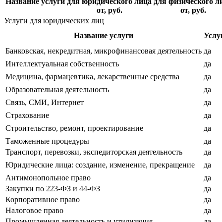
Название услуги
для юридического лица
для физического л
от, руб.
от, руб.
Услуги для юридических лиц
Название услуги
Услу
Банковская, некредитная, микрофинансовая деятельность
да
Интеллектуальная собственность
да
Медицина, фармацевтика, лекарственные средства
да
Образовательная деятельность
да
Связь, СМИ, Интернет
да
Страхование
да
Строительство, ремонт, проектирование
да
Таможенные процедуры
да
Транспорт, перевозки, экспедиторская деятельность
да
Юридические лица: создание, изменение, прекращение
да
Антимонопольное право
да
Закупки по 223-ФЗ и 44-ФЗ
да
Корпоративное право
да
Налоговое право
да
Промышленная деятельность и утилизация
да