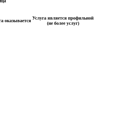
ица
Услуга является профильной
га оказывается
(не более услуг)