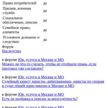
Права потребителей
да
Призыв, военная
да
служба
Социальное
да
обеспечение, пенсии
Семейное право,
да
алименты
Уголовное дознание и
да
следствие
Форум
Наследство
в форуме
Юр. услуги в Москве и МО
Можно ли что-то сделать, чтобы не отобрали права, если
протокол уже составлен?
в форуме
Юр. услуги в Москве и МО
Судебный юрист; юристы- арбитражники, юристы по спорам
в судах общей юрисдикции в Москве и МО
в форуме
Юр. услуги в Москве и МО
Есть ли надбавка к пенсии за многодетность?
в форуме
Юр. услуги в Москве и МО